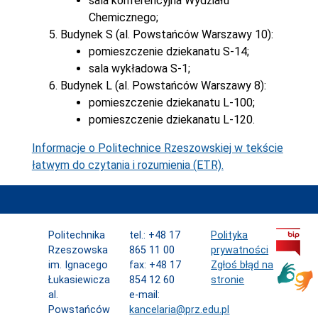
sala konferencyjna Wydziału
Chemicznego;
Budynek S (al. Powstańców Warszawy 10):
pomieszczenie dziekanatu S-14;
sala wykładowa S-1;
Budynek L (al. Powstańców Warszawy 8):
pomieszczenie dziekanatu L-100;
pomieszczenie dziekanatu L-120.
Informacje o Politechnice Rzeszowskiej w tekście
łatwym do czytania i rozumienia (ETR).
Politechnika
tel.: +48 17
Polityka
Rzeszowska
865 11 00
prywatności
im. Ignacego
fax: +48 17
Zgłoś błąd na
Łukasiewicza
854 12 60
stronie
al.
e-mail:
Powstańców
kancelaria@prz.edu.pl