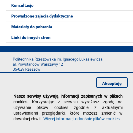
Konsultacje
Prowadzone zajęcia dydaktyczne
Materiały do pobrania
Linki do innych stron
Politechnika Rzeszowska im. Ignacego Łukasiewicza
al. Powstańców Warszawy 12
35-029 Rzeszów
tel.: +48 17 865 11 00
Akceptuję
fax: +48 17 854 12 60
e-mail:
kancelaria@prz.edu.pl
Nasze serwisy używają informacji zapisanych w plikach
Deklaracja dostępności
cookies
. Korzystając z serwisu wyrażasz zgodę na
Polityka prywatności
używanie plików cookies zgodnie z aktualnymi
Zgłoś błąd na stronie
ustawieniami przeglądarki, które możesz zmienić w
dowolnej chwili.
Więcej informacji odnośnie plików cookies
.