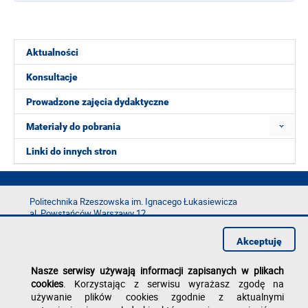
Aktualności
Konsultacje
Prowadzone zajęcia dydaktyczne
Materiały do pobrania
Linki do innych stron
Politechnika Rzeszowska im. Ignacego Łukasiewicza
al. Powstańców Warszawy 12
35-029 Rzeszów
Akceptuję
tel.: +48 17 865 11 00
fax: +48 17 854 12 60
Nasze serwisy używają informacji zapisanych w plikach
e-mail:
kancelaria@prz.edu.pl
cookies
. Korzystając z serwisu wyrażasz zgodę na
Deklaracja dostępności
używanie plików cookies zgodnie z aktualnymi
Polityka prywatności